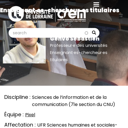
Aller
Enseignant·es-chercheur·es titulaires
au
contenu
principal
search
search
Search
Genvo Sébastien
Professeur·e des universités
Enseignant·es-chercheur·es
titulaires
Discipline
Sciences de l’information et de la
communication (71e section du CNU)
Équipe
Pixel
Affectation
UFR Sciences humaines et sociales-