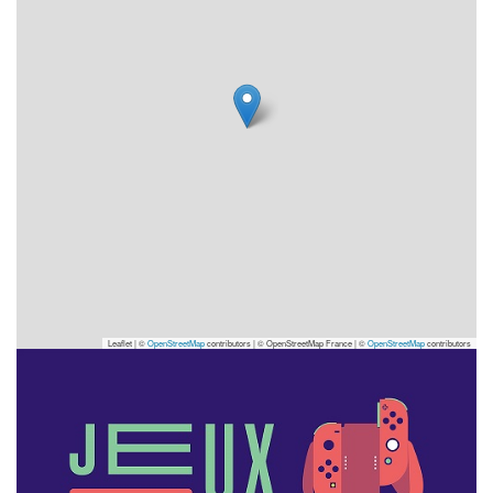
Leaflet | ©
OpenStreetMap
contributors
|
© OpenStreetMap France | ©
OpenStreetMap
contributors