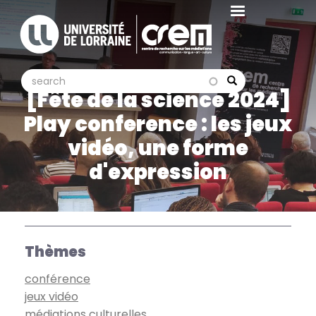
Aller
au
contenu
principal
search
search
Search
[Fête de la science 2024]
Play conference : les jeux
vidéo, une forme
d'expression
Thèmes
conférence
jeux vidéo
médiations culturelles