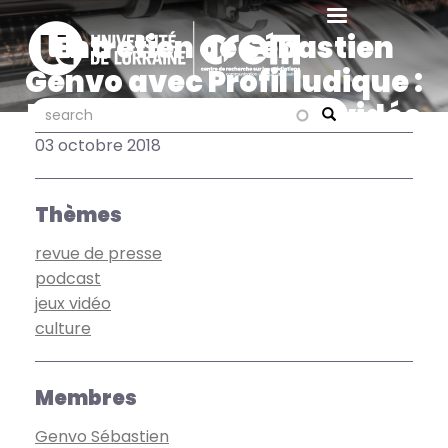
Aller
au
Entretien de Sébastien
contenu
Genvo avec Profil ludique :
principal
les origines des jeux vidéo
search
search
Search
de type walking simulator
03 octobre 2018
Thèmes
revue de presse
podcast
jeux vidéo
culture
Membres
Genvo Sébastien