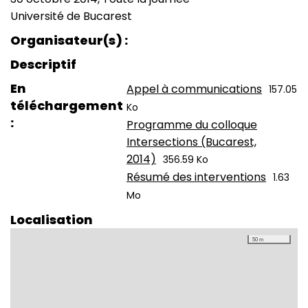
Date
Université de Bucarest
(smart)
Lieu
Organisateur(s)
Descriptif
En
Appel à communications
157.05
téléchargement
Ko
Programme du colloque
Intersections (Bucarest,
2014)
356.59 Ko
Résumé des interventions
1.63
Mo
Localisation
50 m