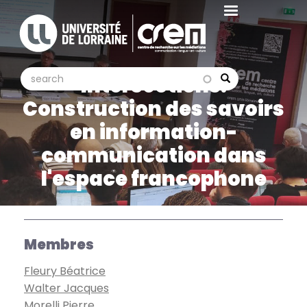
Aller
au
contenu
principal
search
search
Intersections.
Search
Construction des savoirs
en information-
communication dans
l'espace francophone
Membres
Fleury Béatrice
Walter Jacques
Morelli Pierre