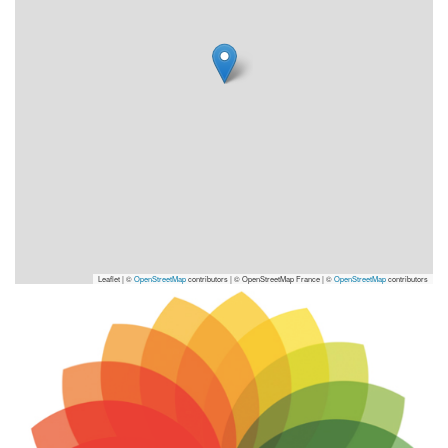
Leaflet | ©
OpenStreetMap
contributors
|
© OpenStreetMap France | ©
OpenStreetMap
contributors