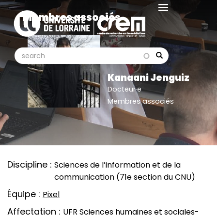
Aller
Membres associés
au
contenu
principal
search
search
Search
Kanaani Jenguiz
Docteur·e
Membres associés
Discipline
Sciences de l’information et de la
communication (71e section du CNU)
Équipe
Pixel
Affectation
UFR Sciences humaines et sociales-