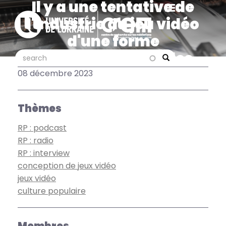
Il y a une tentative de
Aller
au
l'industrie du jeu vidéo
contenu
d'une forme
principal
d'uniformisation des
search
search
Search
imaginaires : Sébastien
08 décembre 2023
Genvo sur France Culture
Thèmes
RP : podcast
RP : radio
RP : interview
conception de jeux vidéo
jeux vidéo
culture populaire