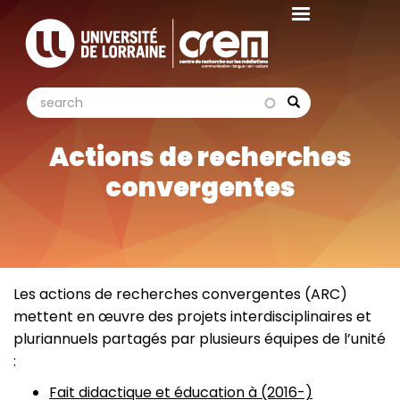
Aller
au
contenu
principal
search
search
Search
Actions de recherches
convergentes
Les actions de recherches convergentes (ARC)
mettent en œuvre des projets interdisciplinaires et
pluriannuels partagés par plusieurs équipes de l’unité
:
Fait didactique et éducation à (2016-)