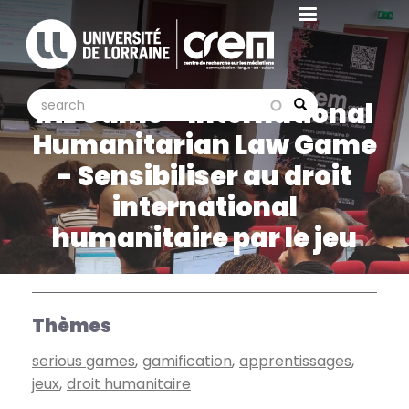
Aller
au
contenu
principal
search
search
IHL Game - International
Search
Humanitarian Law Game
- Sensibiliser au droit
international
humanitaire par le jeu
Thèmes
serious games
gamification
apprentissages
jeux
droit humanitaire