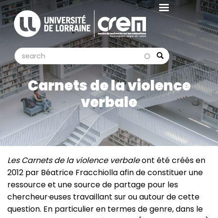
Aller
au
contenu
principal
search
search
Search
Carnets de la violence
verbale
Les Carnets de la violence verbale
ont été créés en
2012 par Béatrice Fracchiolla afin de constituer une
ressource et une source de partage pour les
chercheur·euses travaillant sur ou autour de cette
question. En particulier en termes de genre, dans le