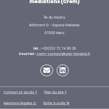
médiations (Crem)
Île du Saulcy
Bâtiment D - Espace Rabelais
57000 Metz
tél. :
+33(0)3 72 74 83 35
Courriel :
crem-contact@univ-lorraine.fr
Contact et accès ?
Plan du site ?️
Mentions légales ⚖️
Boîte à outils ⚒️