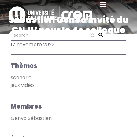
Aller
au
Sébastien Genvo invité du
contenu
principal
CNJV pour le 4e colloque
search
search
Mémoire du jeu vidéo
Search
17 novembre 2022
Thèmes
scénario
jeux vidéo
Membres
Genvo Sébastien