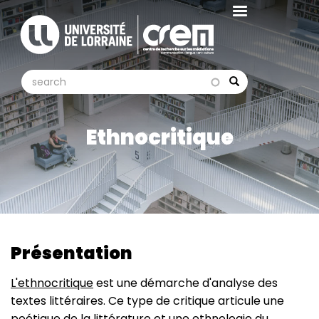
Aller
au
contenu
principal
search
search
Search
Ethnocritique
Présentation
L'ethnocritique
est une démarche d'analyse des
textes littéraires. Ce type de critique articule une
poétique de la littérature et une ethnologie du