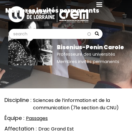
Aller
Membres invités permanents
au
contenu
principal
search
search
Search
Bisenius-Penin Carole
Professeure des universités
Membres invités permanents
Discipline
Sciences de l’information et de la
communication (71e section du CNU)
Équipe
Passages
Affectation
Drac Grand Est