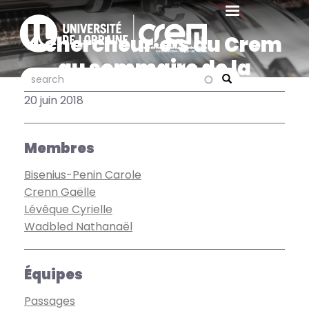
Aller
au
4 chercheur·e·s du Crem
contenu
principal
au sommaire de la
search
search
dernière livraison de "MEI"
Search
20 juin 2018
Membres
Bisenius-Penin Carole
Crenn Gaëlle
Lévêque Cyrielle
Wadbled Nathanaël
Équipes
Passages