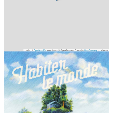
Leaflet | ©
OpenStreetMap
contributors
|
© OpenStreetMap France | ©
OpenStreetMap
contributors