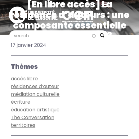
[En libre accès] La
Aller
au
résidence d’auteurs : une
contenu
composante essentielle
principal
de la vie littéraire ?,
search
search
Search
Carole Bisenius-Penin
17 janvier 2024
dans The Conversation
Thèmes
accès libre
résidences d’auteur
médiation culturelle
écriture
éducation artistique
The Conversation
territoires