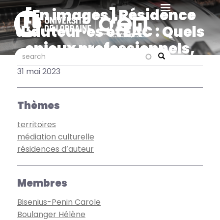
Aller
[En images] Résidence
au
d’auteur·es et EAC : Quels
contenu
principal
enjeux professionnels,
search
search
culturels et éducatifs sur
Search
31 mai 2023
les territoires ?
Thèmes
territoires
médiation culturelle
résidences d’auteur
Membres
Bisenius-Penin Carole
Boulanger Hélène