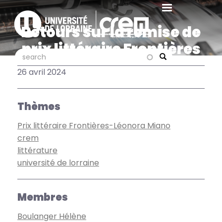
Aller
au
Retours sur la remise de
contenu
principal
prix littéraire Frontières
search
search
2024
Search
26 avril 2024
Thèmes
Prix littéraire Frontières-Léonora Miano
crem
littérature
université de lorraine
Membres
Boulanger Hélène