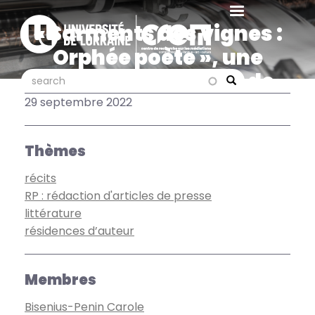
Aller
au
« Sarments des vignes :
contenu
Orphée poète », une
principal
nouvelle résidence de
search
search
Search
Récit'Chazelles
29 septembre 2022
Thèmes
récits
RP : rédaction d'articles de presse
littérature
résidences d’auteur
Membres
Bisenius-Penin Carole