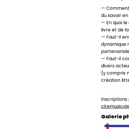
— Comment le
du savoir en
— En quoi le 
livre et de l
— Faut-il en
dynamique r
partenariale
— Faut-il co
divers acte
(y compris 
création litt
Inscriptions 
citemusical
Galerie p