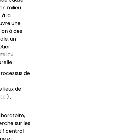
en milieu
 à la
œuvre une
tion à des
ole, un
étier
milieu
relle :
 processus de
 lieux de
tc.) ;
aboratoire,
erche sur les
tif central
que et