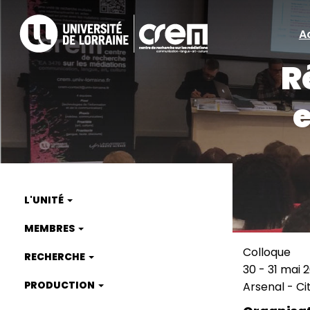
Aller
au
A
A
contenu
principal
R
ra
e
L'UNITÉ
Main
MEMBRES
navigation
Colloque
RECHERCHE
Type
30
-
31 mai 
de
Date
PRODUCTION
Arsenal - Ci
manifest
(smart)
Lieu