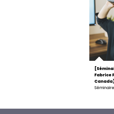
[Séminai
Fabrice P
Canada
Séminair