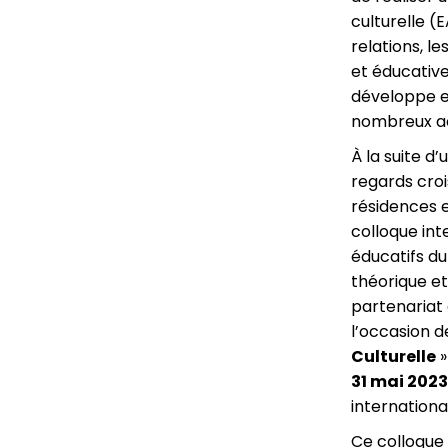
culturelle (E
relations, le
et éducative
développe en
nombreux acte
À la suite d
regards croi
résidences en
colloque int
éducatifs du 
théorique et
partenariat 
l’occasion d
Culturelle
»
31 mai 2023
internationa
Ce colloque