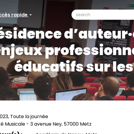
search
ccès rapide
ccès
Search
ésidence d’auteur·e
pide
njeux professionne
éducatifs sur les 
2023, Toute la journée
té Musicale - 3 avenue Ney, 57000 Metz
ation