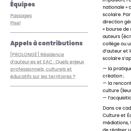
Équipes
nationale » 
scolaire. Pa
Passages
direction g
Pixel
« bourse de 
auteurs (écr
Appels à contributions
collège ou u
d’auteur et 
[PROLONGÉ] Résidence
scolaire s’ap
d’auteur·es et EAC : Quels enjeux
— la pratiqu
professionnels, culturels et
création ;
éducatifs sur les territoires ?
— la rencont
culture (lieu
— l’acquisit
Dans ce cadr
Culture et É
médiations, 
de réaliser 