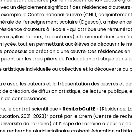
avec un déploiement significatif des résidences d’auteurs 
r exemple le Centre national du livre (CNL), conjointement
énérale de l’enseignement scolaire (Dgesco), a mise en 
résidence d’auteurs à l’École » qui attribue une rémunéra
ivains, illustrateurs, traducteurs) intervenant dans une éc
n lycée, tout en permettant aux élèves de découvrir le m
le processus de création d’une œuvre. Ces résidences en 
puient sur les trois piliers de l’éducation artistique et cultu
e artistique individuelle ou collective et la découverte du
re avec les auteurs et la fréquentation des œuvres et des
x de création, de diffusion artistique, de lecture publique, e
ion de connaissances.
e, le contrat scientifique «
RésiLabCultE
» (Résidence, L
ducation, 2021-2023)² porté par le Crem (Centre de rech
Université de Lorraine) et l’Inspé de Lorraine a pour objec
une recherche pluridisciplinaire croisant éducation artisti