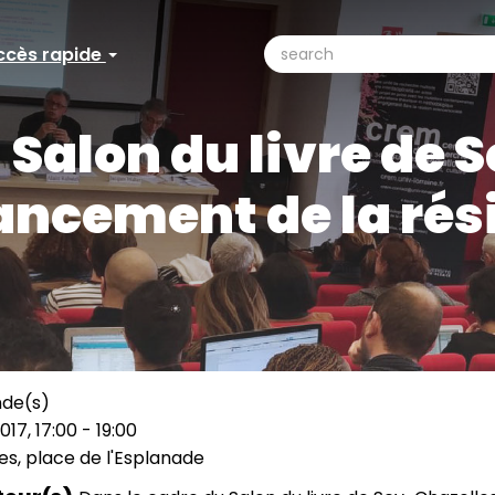
search
ccès rapide
ccès
Search
pide
Salon du livre de 
ancement de la rés
nde(s)
017, 17:00
-
19:00
s, place de l'Esplanade
ation