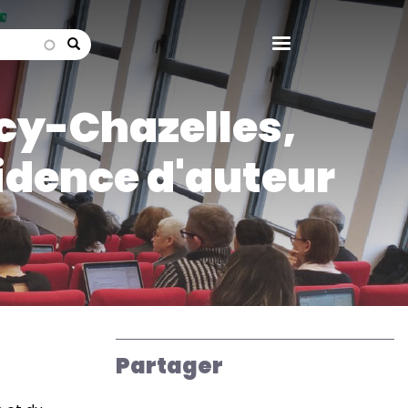
search
Scy-Chazelles,
idence d'auteur
Partager