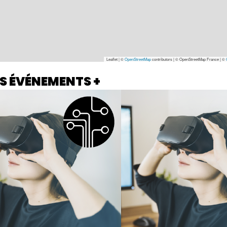
Leaflet | ©
OpenStreetMap
contributors
|
© OpenStreetMap France | ©
S ÉVÉNEMENTS +