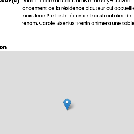
teur(s)
Dans le cadre du Salon du livre de Scy-Chazelles
lancement de la résidence d’auteur qui accueill
mois Jean Portante, écrivain transfrontalier de
renom,
Carole Bisenius-Penin
animera une tabl
ion