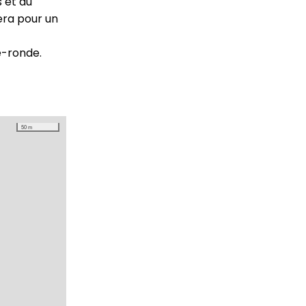
 et du
era pour un
e-ronde.
50 m