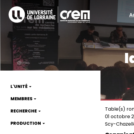
Aller
au
A
A
contenu
principal
ra
l
L'UNITÉ
Main
MEMBRES
navigation
Table(s) ro
RECHERCHE
Type
01 octobre 2
de
Date
PRODUCTION
Scy-Chazelle
manifest
(smart)
Lieu