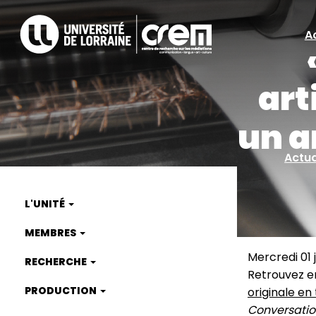
Aller
au
A
A
contenu
principal
ra
art
un a
Actua
L'UNITÉ
Main
MEMBRES
navigation
Mercredi 01 j
RECHERCHE
Retrouvez en
PRODUCTION
originale en 
Conversatio