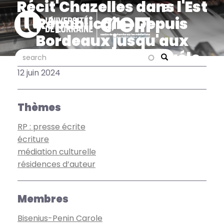
Récit'Chazelles dans l'Est
Aller
au
Républicain : Depuis
contenu
Bordeaux jusqu'aux
principal
vignes de Moselle à vélo,
search
search
Search
l'oenodyssée de Donatien
12 juin 2024
Garnier
Thèmes
RP : presse écrite
écriture
médiation culturelle
résidences d’auteur
Membres
Bisenius-Penin Carole