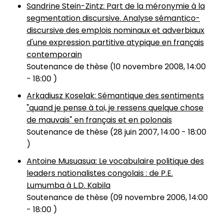
Sandrine Stein-Zintz: Part de la méronymie à la
segmentation discursive. Analyse sémantico-
discursive des emplois nominaux et adverbiaux
d'une expression partitive atypique en français
contemporain
Soutenance de thèse (
10 novembre 2008, 14:00
-
18:00
)
Arkadiusz Koselak: Sémantique des sentiments
"quand je pense à toi, je ressens quelque chose
de mauvais" en français et en polonais
Soutenance de thèse (
28 juin 2007, 14:00
-
18:00
)
Antoine Musuasua: Le vocabulaire politique des
leaders nationalistes congolais : de P.E.
Lumumba à L.D. Kabila
Soutenance de thèse (
09 novembre 2006, 14:00
-
18:00
)