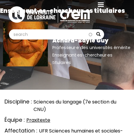
Aller
Enseignant·es-chercheur·es titulaires
au
contenu
principal
search
search
Search
Achard-Bayle Guy
Professeur·e des universités émérite
Enseignant·es-chercheur·es
titulaires
Discipline
Sciences du langage (7e section du
CNU)
Équipe
Praxitexte
Affectation
UFR Sciences humaines et sociales-