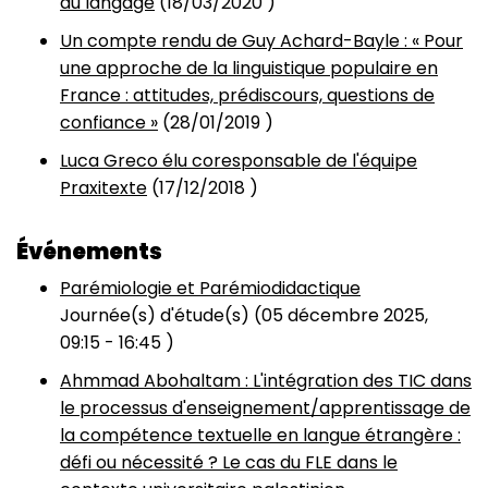
du langage
(
18/03/2020
)
Un compte rendu de Guy Achard-Bayle : « Pour
une approche de la linguistique populaire en
France : attitudes, prédiscours, questions de
confiance »
(
28/01/2019
)
Luca Greco élu coresponsable de l'équipe
Praxitexte
(
17/12/2018
)
Événements
Parémiologie et Parémiodidactique
Journée(s) d'étude(s) (
05 décembre 2025,
09:15
-
16:45
)
Ahmmad Abohaltam : L'intégration des TIC dans
le processus d'enseignement/apprentissage de
la compétence textuelle en langue étrangère :
défi ou nécessité ? Le cas du FLE dans le