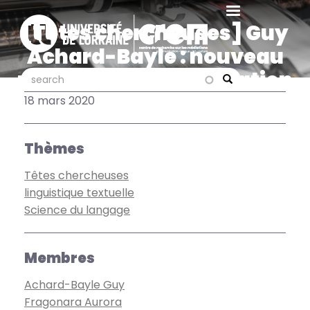
Aller
au
[Têtes chercheuses] Guy
contenu
Achard-Bayle : nouveau
principal
président de l’Association
search
search
Search
des sciences du langage
18 mars 2020
Thèmes
Têtes chercheuses
linguistique textuelle
Science du langage
Membres
Achard-Bayle Guy
Fragonara Aurora