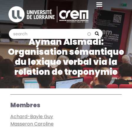
Aller
au
contenu
principal
search
search
Search
Ayman Alsmadi:
Organisation sémantique
du lexique verbal via la
relation de troponymie
Membres
Achard-Bayle Guy
Masseron Caroline