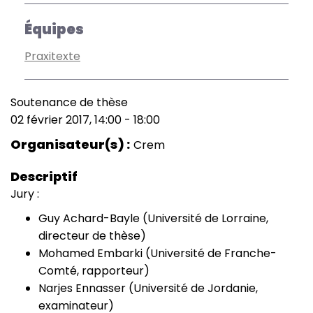
Équipes
Praxitexte
Soutenance de thèse
Type
02 février 2017, 14:00
-
18:00
de
Date
manifestation
(smart)
Organisateur(s)
Crem
Descriptif
Jury :
Guy Achard-Bayle (Université de Lorraine,
directeur de thèse)
Mohamed Embarki (Université de Franche-
Comté, rapporteur)
Narjes Ennasser (Université de Jordanie,
examinateur)