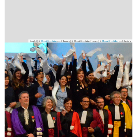
Leaflet | ©
OpenStreetMap
contributors
|
© OpenStreetMap France | ©
OpenStreetMap
contributors