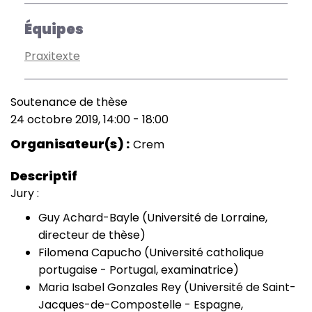
Équipes
Praxitexte
Soutenance de thèse
Type
24 octobre 2019, 14:00
-
18:00
de
Date
manifestation
(smart)
Organisateur(s)
Crem
Descriptif
Jury :
Guy Achard-Bayle (Université de Lorraine,
directeur de thèse)
Filomena Capucho (Université catholique
portugaise - Portugal, examinatrice)
Maria Isabel Gonzales Rey (Université de Saint-
Jacques-de-Compostelle - Espagne,