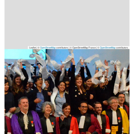
Leaflet | ©
OpenStreetMap
contributors
|
© OpenStreetMap France | ©
OpenStreetMap
contributors