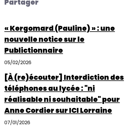
Partager
:
La
prise
« Kergomard (Pauline) » : une
en
compte
nouvelle notice sur le
des
Publictionnaire
compétences
à
05/02/2026
l’École
et
[À (re)écouter] Interdiction des
dans
le
téléphones au lycée : "ni
supérieur
réalisable ni souhaitable" pour
Anne Cordier sur ICI Lorraine
07/01/2026