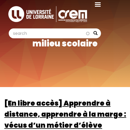
Aller
au
contenu
principal
search
search
Search
milieu scolaire
[En libre accès] Apprendre à
distance, apprendre à la marge :
vécus d’un métier d’élève