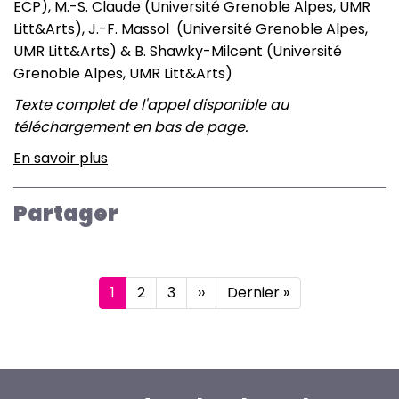
ECP), M.-S. Claude (Université Grenoble Alpes, UMR
Litt&Arts), J.-F. Massol (Université Grenoble Alpes,
UMR Litt&Arts) & B. Shawky-Milcent (Université
Grenoble Alpes, UMR Litt&Arts)
Texte complet de l'appel disponible au
téléchargement en bas de page.
En savoir plus
sur
Pratiques
211-
Partager
212
:
Littérature,
Pagination
arts
Page
1
Page
2
Page
3
Page
››
Dernière
Dernier »
courante
suivante
page
visuels
et
pratiques
scripturales