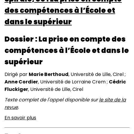
des compétences à l’École et
dans le supérieur
Dossier : La prise en compte des
compétences à l’École et dans le
supérieur
Dirigé par
Marie Berthoud
, Université de Lille, Cirel ;
Anne Cordier
, Université de Lorraine Crem ;
Cédric
Fluckiger
, Université de Lille, Cirel
Texte complet de l'appel disponible sur
le site de la
revue
.
En savoir plus
sur
Spirale,
80