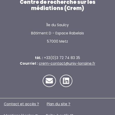
scolaires
Centre de recherche sur les
médiations (Crem)
Île du Saulcy
Bâtiment D - Espace Rabelais
57000 Metz
tél. :
+33(0)3 72 74 83 35
Courriel :
crem-contact@univ-lorraine.fr
Contact et accès ?
Plan du site ?️