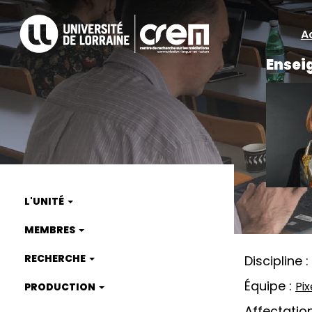
Aller
au
A
A
contenu
principal
Ensei
ra
L'UNITÉ
Main
MEMBRES
navigation
RECHERCHE
Discipline
Équipe
Pix
PRODUCTION
Affectatio