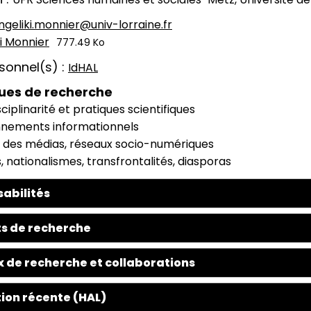
ngeliki.monnier@univ-lorraine.fr
i Monnier
777.49 Ko
rsonnel(s)
IdHAL
ues de recherche
sciplinarité et pratiques scientifiques
nnements informationnels
 des médias, réseaux socio-numériques
, nationalismes, transfrontalités, diasporas
abilités
s de recherche
 de recherche et collaborations
ion récente (HAL)