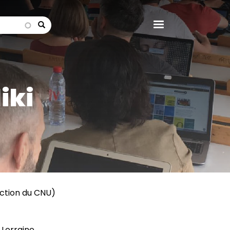
search
iki
ection du CNU)
 Lorraine