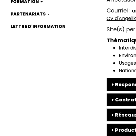
FORMATION
Courriel
a
PARTENARIATS
CV d'Angelik
CV
LETTRE D'INFORMATION
Site(s) pe
Thématiq
Interdi
Enviro
Usages
Nations
Respons
Contrat
Réseaux
Product