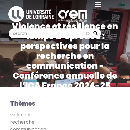
Aller
au
contenu
Violence et résilience en
principal
search
search
temps d’épreuve :
Search
perspectives pour la
recherche en
communication -
Conférence annuelle de
l’ICA France 2024-25
Thèmes
violences
recherche
communication