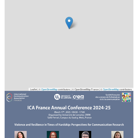
Leaflet | ©
OpenStreetMap
contributors
|
© OpenStreetMap France | ©
OpenStreetMap
contributors