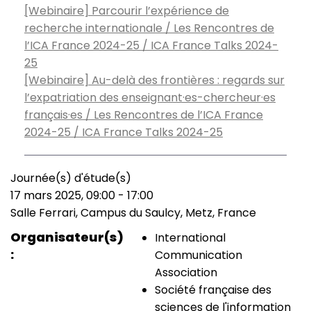
[Webinaire] Parcourir l’expérience de
recherche internationale / Les Rencontres de
l’ICA France 2024-25 / ICA France Talks 2024-
25
[Webinaire] Au-delà des frontières : regards sur
l’expatriation des enseignant·es-chercheur·es
français·es / Les Rencontres de l’ICA France
2024-25 / ICA France Talks 2024-25
Journée(s) d'étude(s)
Type
17 mars 2025, 09:00
-
17:00
de
Date
Salle Ferrari, Campus du Saulcy, Metz, France
manifestation
(smart)
Lieu
Organisateur(s)
International
Communication
Association
Société française des
sciences de l'information