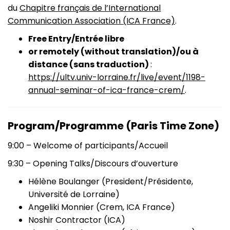
du
Chapitre français de l’International
Communication Association (ICA France)
.
Free Entry/Entrée libre
or remotely (without translation)/ou à
distance (sans traduction)
:
https://ultv.univ-lorraine.fr/live/event/1198-
annual-seminar-of-ica-france-crem/
.
Program/Programme (Paris Time Zone)
9:00 – Welcome of participants/Accueil
9:30 – Opening Talks/Discours d’ouverture
Hélène Boulanger (President/Présidente,
Université de Lorraine)
Angeliki Monnier (Crem, ICA France)
Noshir Contractor (ICA)