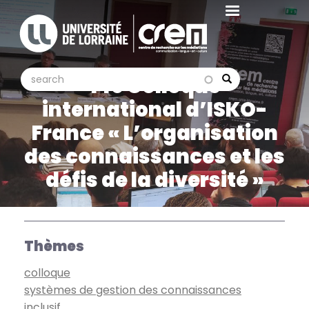
Aller
au
contenu
principal
search
search
14e Colloque
Search
international d’ISKO-
France « L’organisation
des connaissances et les
défis de la diversité »
Thèmes
colloque
systèmes de gestion des connaissances
inclusif