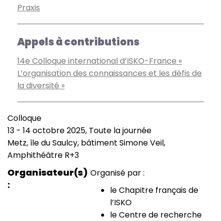
Praxis
Appels à contributions
14e Colloque international d’ISKO-France «
L’organisation des connaissances et les défis de
la diversité »
Colloque
Type
13
-
14 octobre 2025, Toute la journée
de
Date
Metz, île du Saulcy, bâtiment Simone Veil,
manifestation
(smart)
Lieu
Amphithéâtre R+3
Organisateur(s)
Organisé par :
le Chapitre français de
l’ISKO
le Centre de recherche