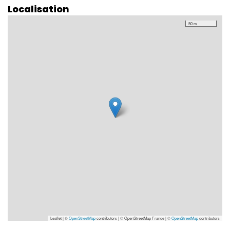
Localisation
50 m
Leaflet | ©
OpenStreetMap
contributors
|
© OpenStreetMap France | ©
OpenStreetMap
contributors