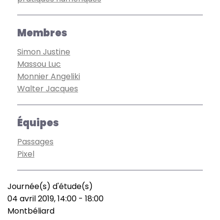
Membres
Simon Justine
Massou Luc
Monnier Angeliki
Walter Jacques
Équipes
Passages
Pixel
Journée(s) d'étude(s)
Type
04 avril 2019, 14:00
-
18:00
de
Date
Montbéliard
manifestation
(smart)
Lieu