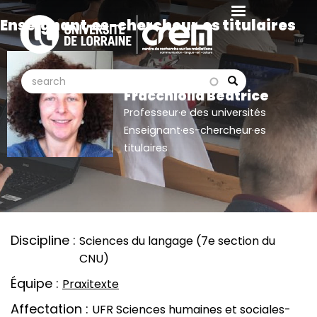
Aller
Enseignant·es-chercheur·es titulaires
au
contenu
principal
search
search
Search
Fracchiolla Béatrice
Professeur·e des universités
Enseignant·es-chercheur·es
titulaires
Discipline
Sciences du langage (7e section du
CNU)
Équipe
Praxitexte
Affectation
UFR Sciences humaines et sociales-