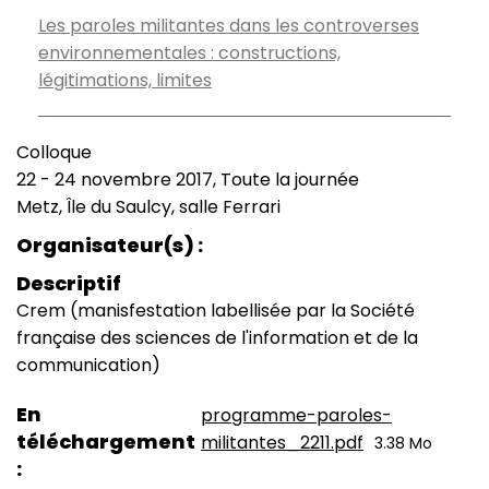
Les paroles militantes dans les controverses
environnementales : constructions,
légitimations, limites
Colloque
Type
22
-
24 novembre 2017, Toute la journée
de
Date
Metz, Île du Saulcy, salle Ferrari
manifestation
(smart)
Lieu
Organisateur(s)
Descriptif
Crem (manisfestation labellisée par la Société
française des sciences de l'information et de la
communication)
En
programme-paroles-
téléchargement
militantes_2211.pdf
3.38 Mo