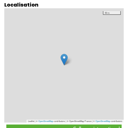
Localisation
50 m
Leaflet | ©
OpenStreetMap
contributors
|
© OpenStreetMap France | ©
OpenStreetMap
contributors