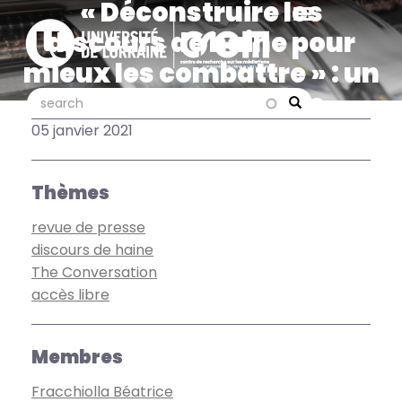
« Déconstruire les
Aller
au
discours de haine pour
contenu
mieux les combattre » : un
principal
article de Béatrice
search
search
Search
Fracchiolla pour The
05 janvier 2021
Conversation France
Thèmes
revue de presse
discours de haine
The Conversation
accès libre
Membres
Fracchiolla Béatrice