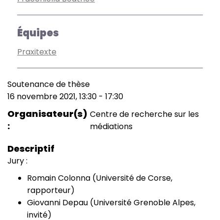
Équipes
Praxitexte
Soutenance de thèse
Type
16 novembre 2021, 13:30
-
17:30
de
Date
manifestation
(smart)
Organisateur(s)
Centre de recherche sur les
médiations
Descriptif
Jury :
Romain Colonna (Université de Corse,
rapporteur)
Giovanni Depau (Université Grenoble Alpes,
invité)