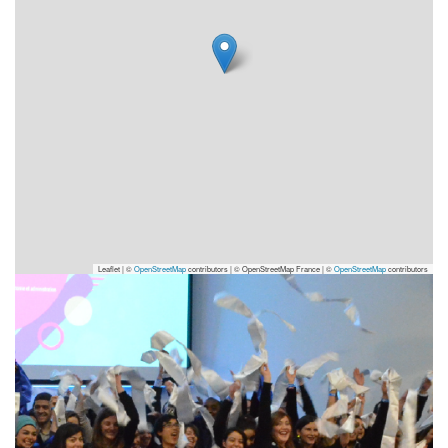
Leaflet | ©
OpenStreetMap
contributors
|
© OpenStreetMap France | ©
OpenStreetMap
contributors