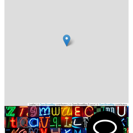
Leaflet | ©
OpenStreetMap
contributors
|
© OpenStreetMap France | ©
OpenStreetMap
contributors