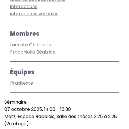
interactions
interactions verbales
Membres
Lacoste Charlotte
Fracchiolla Béatrice
Équipes
Praxitexte
Séminaire
Type
07 octobre 2025, 14:00
-
16:30
de
Date
Metz, Espace Rabelais, Salle des thèses 2.25 à 2.28
manifestation
(smart)
Lieu
(2e étage)