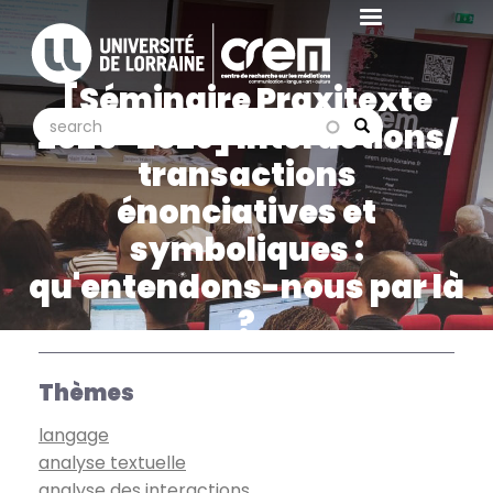
Aller
au
contenu
[Séminaire Praxitexte
principal
search
search
2025-2026] Interactions/
Search
transactions
énonciatives et
symboliques :
qu'entendons-nous par là
?
Thèmes
langage
analyse textuelle
analyse des interactions