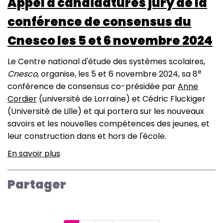
Appel à candidatures jury de la
conférence de consensus du
Cnesco les 5 et 6 novembre 2024
Le Centre national d'étude des systèmes scolaires,
e
Cnesco
, organise, les 5 et 6 novembre 2024, sa 8
conférence de consensus co-présidée par
Anne
Cordier
(université de Lorraine) et Cédric Fluckiger
(Université de Lille) et qui portera sur les nouveaux
savoirs et les nouvelles compétences des jeunes, et
leur construction dans et hors de l'école.
En savoir plus
sur
Appel
à
Partager
candidatures
jury
de