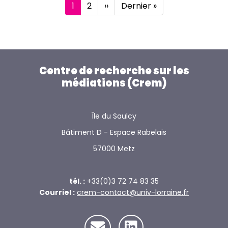
Pagination
la
Page
1
Page
2
Page
››
Dernière
Dernier »
courante
suivante
page
conférence
de
consensus
du
Cnesco
Centre de recherche sur les
médiations (Crem)
les
5
et
Île du Saulcy
6
novembre
Bâtiment D - Espace Rabelais
2024
57000 Metz
tél. :
+33(0)3 72 74 83 35
Courriel :
crem-contact@univ-lorraine.fr