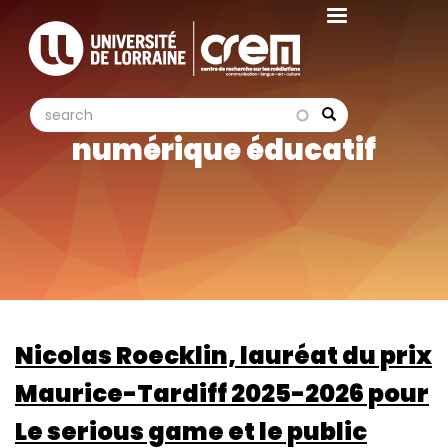
Aller
au
contenu
principal
search
search
Search
numérique éducatif
Nicolas Roecklin, lauréat du prix
Maurice-Tardiff 2025-2026 pour
Le serious game et le public