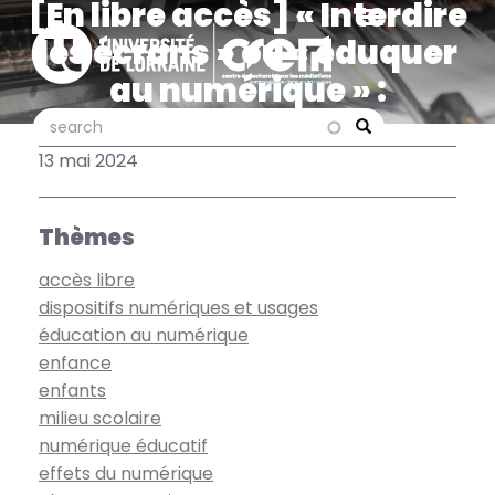
[En libre accès] « Interdire
Aller
au
les écrans » ou « éduquer
contenu
au numérique » :
principal
l’insoutenable
search
search
Search
alternative. Anne Cordier
13 mai 2024
sur The Conversation
Thèmes
accès libre
dispositifs numériques et usages
éducation au numérique
enfance
enfants
milieu scolaire
numérique éducatif
effets du numérique