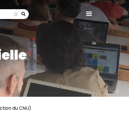
search
elle
ection du CNU)