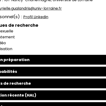
yrielle.gualandris@univ-lorraine.fr
rsonnel(s)
Profil Linkedin
ues de recherche
exuelle
ntement
idéo
lisation
n préparation
abilités
s de recherche
ion récente (HAL)