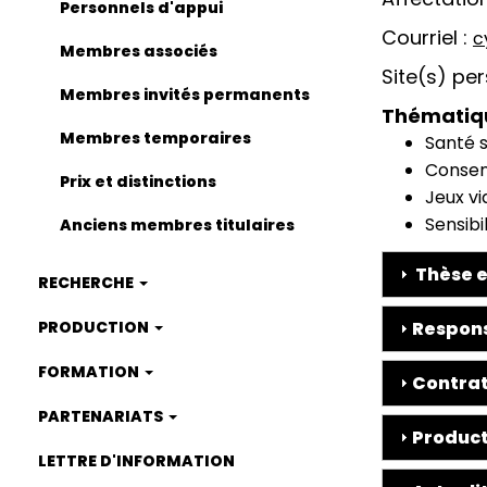
Personnels d'appui
Courriel
c
Membres associés
Site(s) pe
Membres invités permanents
Thématiq
Membres temporaires
Santé s
Conse
Prix et distinctions
Jeux v
Sensibi
Anciens membres titulaires
Thèse e
RECHERCHE
PRODUCTION
Respons
FORMATION
Contrat
PARTENARIATS
Product
LETTRE D'INFORMATION