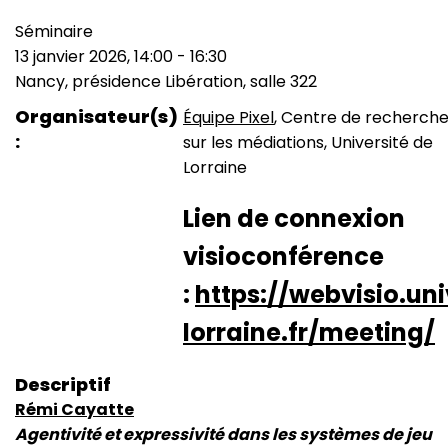
Séminaire
Type
13 janvier 2026, 14:00
-
16:30
de
Date
Nancy, présidence Libération, salle 322
manifestation
(smart)
Lieu
Organisateur(s)
Équipe Pixel
, Centre de recherch
sur les médiations, Université de
Lorraine
Lien de connexion
visioconférence
:
https://webvisio.un
lorraine.fr/meeting/
Descriptif
Rémi Cayatte
Agentivité et expressivité dans les systèmes de jeu