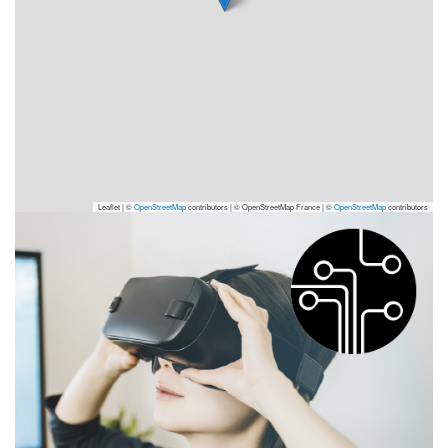
Leaflet | ©
OpenStreetMap
contributors
|
© OpenStreetMap France | ©
OpenStreetMap
contributors