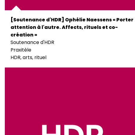
[Soutenance d'HDR] Ophélie Naessens « Porter
attention à l'autre. Affects, rituels et co-
création »
Soutenance d'HDR
Praxitèle
HDR, arts, rituel