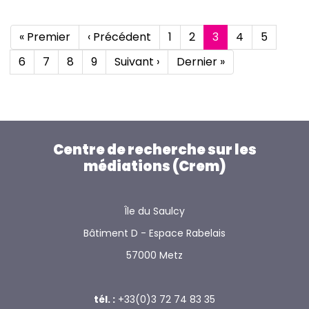
Pagination
Première
« Premier
Page
‹ Précédent
Page
1
Page
2
Page
3
Page
4
Page
5
page
précédente
courante
Page
6
Page
7
Page
8
Page
9
Page
Suivant ›
Dernière
Dernier »
suivante
page
Centre de recherche sur les
médiations (Crem)
Île du Saulcy
Bâtiment D - Espace Rabelais
57000 Metz
tél. :
+33(0)3 72 74 83 35