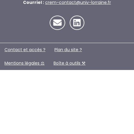
Courriel :
crem-contact@univ-lorraine.fr
Contact et accès ?
Plan du site ?️
Mentions légales ⚖️
Boîte à outils ⚒️