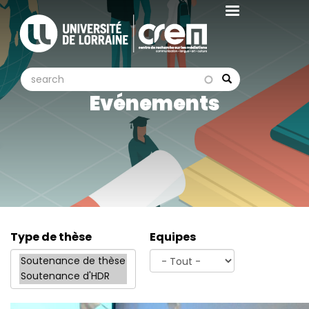
Aller
au
contenu
principal
search
search
Search
Evénements
Type de thèse
Equipes