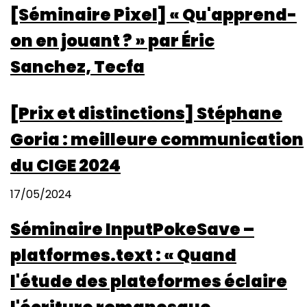
[Séminaire Pixel] « Qu'apprend-
:
Le
on en jouant ? » par Éric
jeu
Sanchez, Tecfa
au
prisme
de
[Prix et distinctions] Stéphane
l'intelligence
économique
Goria : meilleure communication
du CIGE 2024
17/05/2024
Séminaire InputPokeSave –
platformes.text : « Quand
l'étude des plateformes éclaire