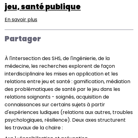
jeu, santé publique
En savoir plus
sur
GH
Game
Partager
and
Healthcare
-
À l'intersection des SHS, de l'ingénierie, de la
Chaire
médecine, les recherches explorent de façon
de
interdisciplinaire les mises en application et les
professeur
relations entre jeu et santé : gamification, médiation
junior
des problématiques de santé par le jeu dans les
Communication
relations soignants - soignés, acquisition de
numérique,
connaissances sur certains sujets à partir
jeu,
d'expériences ludiques (relations aux autres, troubles
santé
psychologiques, résilience). Deux axes structurent
publique
les travaux de la chaire :