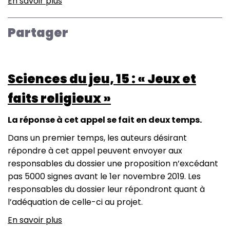
En savoir plus
sur
Contrôler
le
Partager
passé.
Conception
et
Sciences du jeu, 15 : « Jeux et
critique
des
faits religieux »
mécaniques
de
La réponse à cet appel se fait en deux temps.
l’histoire
Dans un premier temps, les auteurs désirant
dans
répondre à cet appel peuvent envoyer aux
les
responsables du dossier une proposition n’excédant
jeux
pas 5000 signes avant le 1er novembre 2019. Les
vidéo
responsables du dossier leur répondront quant à
l’adéquation de celle-ci au projet.
En savoir plus
sur