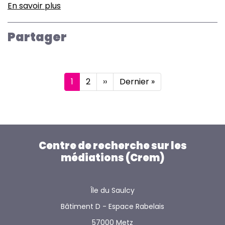
En savoir plus
sur
Jeux
et
Partager
détournements
Pagination
Page
1
Page
2
Page
››
Dernière
Dernier »
courante
suivante
page
Centre de recherche sur les
médiations (Crem)
Île du Saulcy
Bâtiment D - Espace Rabelais
57000 Metz