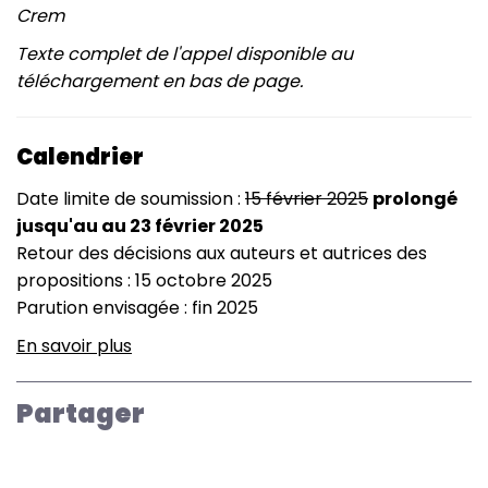
Crem
Texte complet de l'appel disponible au
téléchargement en bas de page.
Calendrier
Date limite de soumission :
15 février 2025
prolongé
jusqu'au au 23 février 2025
Retour des décisions aux auteurs et autrices des
propositions : 15 octobre 2025
Parution envisagée : fin 2025
En savoir plus
sur
R2ie
Revue
Partager
internationale
d'intelligence
économique