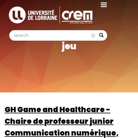
Aller
au
contenu
principal
search
search
Search
jeu
GH Game and Healthcare -
Chaire de professeur junior
Communication numérique,