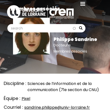
Aller
Membres associés
au
contenu
principal
search
search
Search
Philippe Sandrine
Docteur·e
Membres associés
Discipline
Sciences de l’information et de la
communication (71e section du CNU)
Équipe
Pixel
Courriel
sandrine.philippe@univ-lorraine.fr