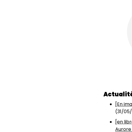
Actualit
[En ima
(
31/05
[en lib
Aurore