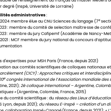
able de l'enseignement du français du master Métiers de
 degré (Inspé, Université de Lorraine)
lités administratives
:
e
 2024 membre élue au CNU Sciences du langage (7
secti
023 : membre du comité de selection maître·sse de confé
023 : membre du jury Cafipemf (Académie de Nancy-Met
2021 : MCF membre du jury national du concours d’aptitu
umentation
s d'expertises pour MSH Paris (France, depuis 2021)
pation aux comités scientifiques de colloques nationaux e
rcèlement (CICY) : Approches critiques et interdiscipli
e
20
congrès international de l’Association mondiale de
ine, 2021);
2è colloque international – Argentine, Colombi
atiques »
(Argentine, Colombie, France, 2015)
 du comité scientifique : du
réseau des Lieux d’éducation 
S Lyon, depuis 2021);
du réseau E-Inspé – création d’un di
ce, collaboration Inspé-Canopé
(France, depuis 2021);
« L