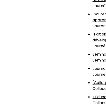
Journée
[Soute
apprent
Souten
[Fait d
dévelo
Journée
Séminai
Séminai
Journée
Journée
[Colloq
Colloqu
« Educa
Colloqu