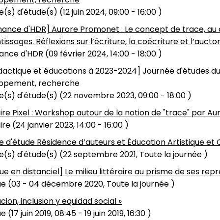
(s) d'étude(s) (
12 juin 2024, 09:00
-
16:00
)
nance d'HDR] Aurore Promonet : Le concept de trace, au 
issages. Réflexions sur l’écriture, la coécriture et l’auct
ance d'HDR (
09 février 2024, 14:00
-
18:00
)
idactique et éducations à 2023-2024] Journée d'études du 
ppement, recherche
(s) d'étude(s) (
22 novembre 2023, 09:00
-
18:00
)
re Pixel : Workshop autour de la notion de "trace" par 
re (
24 janvier 2023, 14:00
-
16:00
)
 d'étude Résidence d’auteurs et Éducation Artistique et Cu
(s) d'étude(s) (
22 septembre 2021, Toute la journée
)
ue en distanciel] Le milieu littéraire au prisme de ses rep
e (
03
-
04 décembre 2020, Toute la journée
)
cion, inclusion y equidad social »
e (
17 juin 2019, 08:45
-
19 juin 2019, 16:30
)