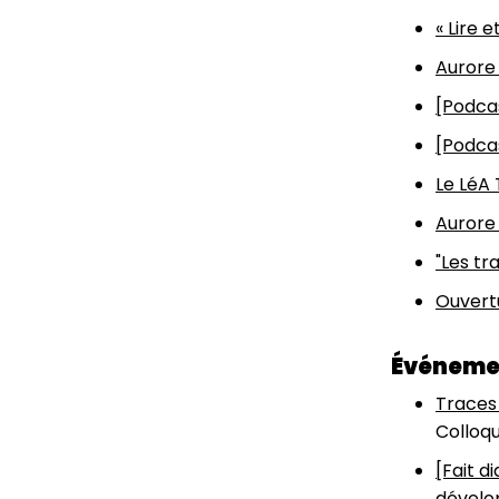
« Lire 
Aurore
[Podcas
[Podca
Le LéA 
Aurore 
"Les tr
Ouvertu
Événeme
Traces 
Colloqu
[Fait d
dévelo