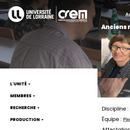
Aller
au
A
A
contenu
principal
Anciens
ra
L'UNITÉ
Main
MEMBRES
navigation
RECHERCHE
Discipline
Équipe
Pix
PRODUCTION
Affectatio