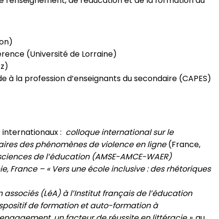
 l'enseignement, de l'éducation et de la formation du
on)
rence (Université de Lorraine)
z)
de à la profession d’enseignants du secondaire (CAPES)
t internationaux :
colloque international sur le
naires des phénomènes de violence en ligne
(France,
s sciences de l’éducation (AMSE-AMCE-WAER)
e, France – « Vers une école inclusive : des rhétoriques
associés (LéA) à l’Institut français de l’éducation
spositif de formation et auto-formation à
’engagement, un facteur de réussite en littéracie »
, au