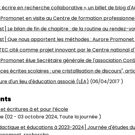
et écrire en recherche collaborative », un billet de blog 
 Promonet en visite au Centre de formation professionne
t] Le bilan de fin de chapitre : de la routine au rendez-
st] Que nous apportent les méthodes : Aurore Promonet
TEC cité comme projet innovant par le Centre national d
Promonet élue Secrétaire générale de l'association ConS
aces écrites scolaires : une cristallisation de discours", a
re d'un lieu d'éducation associé (LÉA)
(
06/04/2017
)
nts
et écritures à et pour l’école
e (
02
-
03 octobre 2024, Toute la journée
)
idactique et éducations à 2023-2024] Journée d'études du 
ppement, recherche