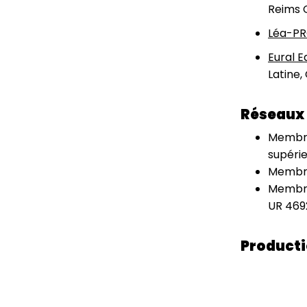
Reims 
Léa-PR
Eural E
Latine,
Réseaux 
Membre 
supérie
Membre 
Membre 
UR 469
Producti