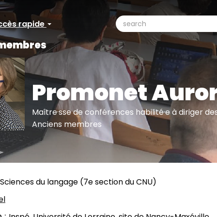
search
ccès rapide
ccès
Search
 membres
pide
Promonet Auro
Maître·sse de conférences habilité·e à diriger d
Anciens membres
Sciences du langage (7e section du CNU)
el
n
Inspé, Université de Lorraine, site de Nancy-Maxéville