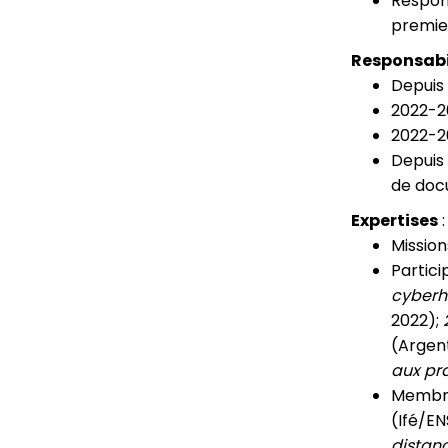
Respons
premier
Responsabi
Depuis
2022-2
2022-2
Depuis 
de doc
Expertises
:
Mission
Partici
cyberha
2022);
(Argent
aux pr
Membre
(Ifé/EN
distan