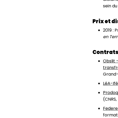
sein d
Prix et d
2019 : 
en Terr
Contrats
Obslit 
transfr
Grand-
LéA-Ifé
Prodoq 
(CNRS, 
Federe
formati