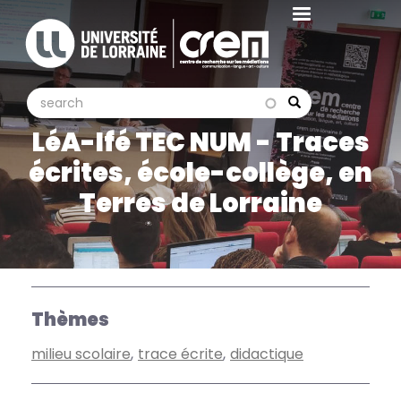
Aller
au
contenu
principal
search
search
Search
LéA-Ifé TEC NUM - Traces
écrites, école-collège, en
Terres de Lorraine
Thèmes
milieu scolaire
trace écrite
didactique