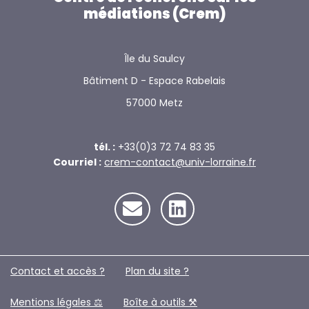
médiations (Crem)
Île du Saulcy
Bâtiment D - Espace Rabelais
57000 Metz
tél. :
+33(0)3 72 74 83 35
Courriel :
crem-contact@univ-lorraine.fr
Contact et accès ?
Plan du site ?️
Mentions légales ⚖️
Boîte à outils ⚒️