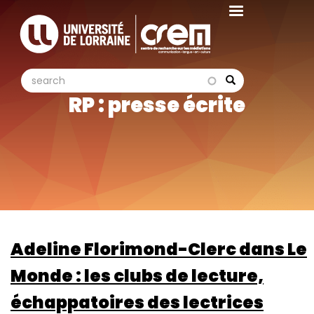
Aller
au
contenu
principal
search
search
Search
RP : presse écrite
Adeline Florimond-Clerc dans Le
Monde : les clubs de lecture,
échappatoires des lectrices