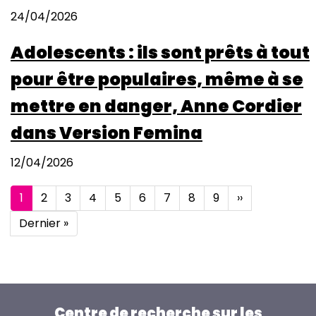
24/04/2026
Adolescents : ils sont prêts à tout
pour être populaires, même à se
mettre en danger, Anne Cordier
dans Version Femina
12/04/2026
Pagination
Page
1
Page
2
Page
3
Page
4
Page
5
Page
6
Page
7
Page
8
Page
9
Page
››
courante
suivante
Dernière
Dernier »
page
Centre de recherche sur les