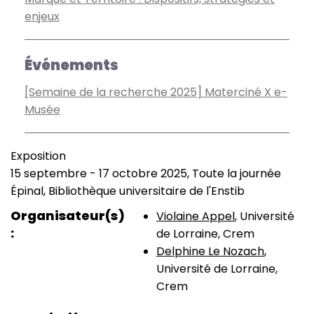
enjeux
Événements
[Semaine de la recherche 2025] Materciné X e-
Musée
Exposition
Type
15 septembre
-
17 octobre 2025, Toute la journée
de
Date
Épinal, Bibliothèque universitaire de l'Enstib
manifestation
(smart)
Lieu
Organisateur(s)
Violaine Appel
, Université
de Lorraine, Crem
Delphine Le Nozach
,
Université de Lorraine,
Crem