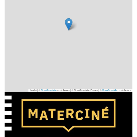
Leaflet | ©
OpenStreetMap
contributors
|
© OpenStreetMap France | ©
OpenStreetMap
contributors