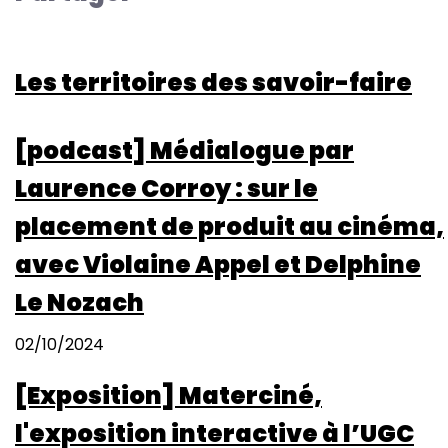
candidatures
résidence
d’auteurs
Les territoires des savoir-faire
Récit’Chazelles
2025
[podcast] Médialogue par
Laurence Corroy : sur le
placement de produit au cinéma,
avec Violaine Appel et Delphine
Le Nozach
02/10/2024
[Exposition] Materciné,
l'exposition interactive à l’UGC