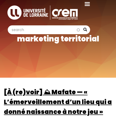
Aller
au
contenu
principal
search
search
Search
marketing territorial
[À (re)voir] ⛰️ Mafate — «
L’émerveillement d’un lieu qui a
donné naissance à notre jeu »