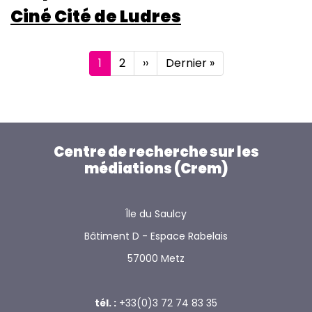
Ciné Cité de Ludres
Pagination
Page
1
Page
2
Page
››
Dernière
Dernier »
courante
suivante
page
Centre de recherche sur les
médiations (Crem)
Île du Saulcy
Bâtiment D - Espace Rabelais
57000 Metz
tél. :
+33(0)3 72 74 83 35