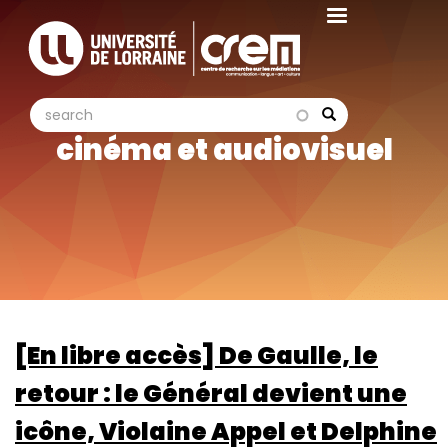
Aller
au
contenu
principal
search
search
Search
cinéma et audiovisuel
[En libre accès] De Gaulle, le
retour : le Général devient une
icône, Violaine Appel et Delphine