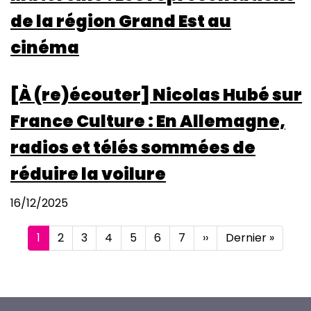
de la région Grand Est au
cinéma
[À (re)écouter] Nicolas Hubé sur
France Culture : En Allemagne,
radios et télés sommées de
réduire la voilure
16/12/2025
Pagination
Page
1
Page
2
Page
3
Page
4
Page
5
Page
6
Page
7
Page
››
Dernière
Dernier »
courante
suivante
page