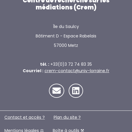
Centre de recherche sur les
médiations (Crem)
Île du Saulcy
Bâtiment D - Espace Rabelais
57000 Metz
tél. :
+33(0)3 72 74 83 35
Courriel :
crem-contact@univ-lorraine.fr
Contact et accès ?
Plan du site ?️
Mentions légales ⚖️
Boîte à outils ⚒️