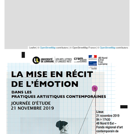
Leaflet | ©
OpenStreetMap
contributors
|
© OpenStreetMap France | ©
OpenStreetMap
contributors