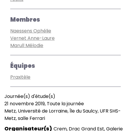
Membres
Naessens Ophélie
Vernet Anne-Laure
Marull Mélodie
Équipes
Praxitèle
Journée(s) d'étude(s)
Type
21 novembre 2019, Toute la journée
de
Date
Metz, Université de Lorraine, Île du Saulcy, UFR SHS-
manifestation
(smart)
Lieu
Metz, salle Ferrari
Organisateur(s)
Crem, Drac Grand Est, Galerie